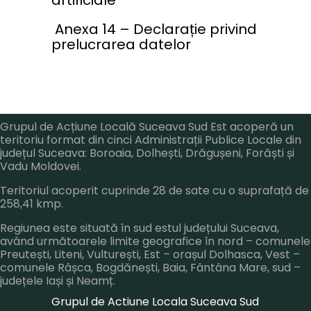
Anexa 14 – Declarație privind
prelucrarea datelor
Grupul de Acțiune Locală Suceava Sud Est acoperă un
teritoriu format din cinci Administrații Publice Locale din
județul Suceava: Boroaia, Dolhești, Drăgușeni, Forăști și
Vadu Moldovei.
Teritoriul acoperit cuprinde 28 de sate cu o suprafață de
258,41 kmp.
Regiunea este situată în sud estul județului Suceava,
având următoarele limite geografice în nord – comunele
Preutești, Liteni, Vulturești, Est – orașul Dolhasca, Vest –
comunele Râșca, Bogdănești, Baia, Fântâna Mare, sud –
județele Iași și Neamț.
Grupul de Actiune Locala Suceava Sud