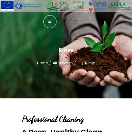
GAL SUCEAVA SUD EST
Grupul de Actiune Locala Suceava Sud Est
ACASA
PREZENTARE
Rinse
LEADER
Home
All Services
...
Rinse
INTERVENȚII
GHIDURI
INFORMAȚII
FINANȚARE
TRANSPARENȚĂ
Professional Cleaning
ȘTIRI
CONTACT