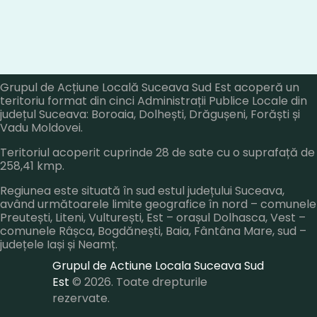
Grupul de Acțiune Locală Suceava Sud Est acoperă un
teritoriu format din cinci Administrații Publice Locale din
județul Suceava: Boroaia, Dolhești, Drăgușeni, Forăști și
Vadu Moldovei.
Teritoriul acoperit cuprinde 28 de sate cu o suprafață de
258,41 kmp.
Regiunea este situată în sud estul județului Suceava,
având următoarele limite geografice în nord – comunele
Preutești, Liteni, Vulturești, Est – orașul Dolhasca, Vest –
comunele Râșca, Bogdănești, Baia, Fântâna Mare, sud –
județele Iași și Neamț.
Grupul de Actiune Locala Suceava Sud
Est
© 2026. Toate drepturile
rezervate.