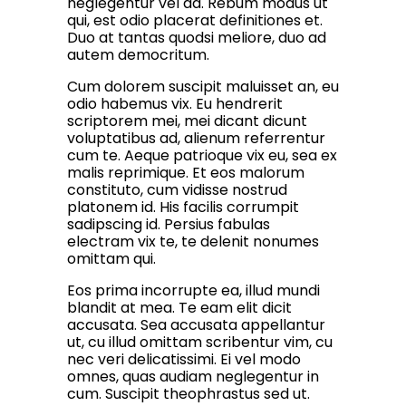
neglegentur vel ad. Rebum modus ut
qui, est odio placerat definitiones et.
Duo at tantas quodsi meliore, duo ad
autem democritum.
Cum dolorem suscipit maluisset an, eu
odio habemus vix. Eu hendrerit
scriptorem mei, mei dicant dicunt
voluptatibus ad, alienum referrentur
cum te. Aeque patrioque vix eu, sea ex
malis reprimique. Et eos malorum
constituto, cum vidisse nostrud
platonem id. His facilis corrumpit
sadipscing id. Persius fabulas
electram vix te, te delenit nonumes
omittam qui.
Eos prima incorrupte ea, illud mundi
blandit at mea. Te eam elit dicit
accusata. Sea accusata appellantur
ut, cu illud omittam scribentur vim, cu
nec veri delicatissimi. Ei vel modo
omnes, quas audiam neglegentur in
cum. Suscipit theophrastus sed ut.