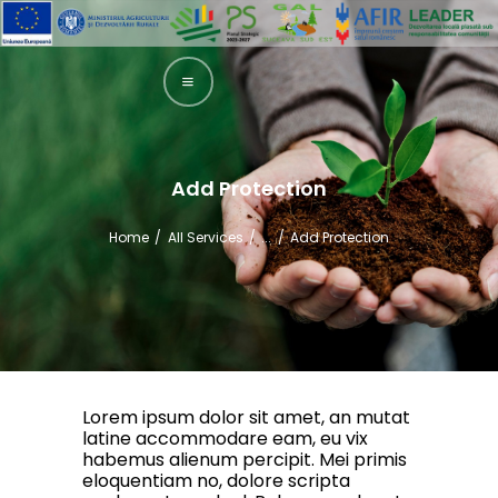
GAL SUCEAVA SUD EST
Grupul de Actiune Locala Suceava Sud Est
ACASA
PREZENTARE
Add Protection
LEADER
Home
All Services
...
Add Protection
INTERVENȚII
GHIDURI
INFORMAȚII
FINANȚARE
TRANSPARENȚĂ
Lorem ipsum dolor sit amet, an mutat
latine accommodare eam, eu vix
ȘTIRI
habemus alienum percipit. Mei primis
eloquentiam no, dolore scripta
CONTACT