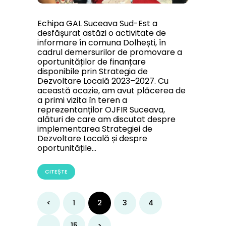
Echipa GAL Suceava Sud-Est a
desfășurat astăzi o activitate de
informare în comuna Dolhești, în
cadrul demersurilor de promovare a
oportunităților de finanțare
disponibile prin Strategia de
Dezvoltare Locală 2023–2027. Cu
această ocazie, am avut plăcerea de
a primi vizita în teren a
reprezentanților OJFIR Suceava,
alături de care am discutat despre
implementarea Strategiei de
Dezvoltare Locală și despre
oportunitățile…
CITEȘTE
Paginație
<
PAGE
1
PAGE
2
PAGE
3
PAGE
4
articole
…
PAGE
15
>