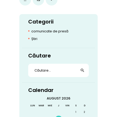
Categorii
comunicate de presă
Știri
Căutare
Caută
după:
Calendar
AUGUST 2026
LUN
MAR
MIE
J
VIN
S
D
1
2