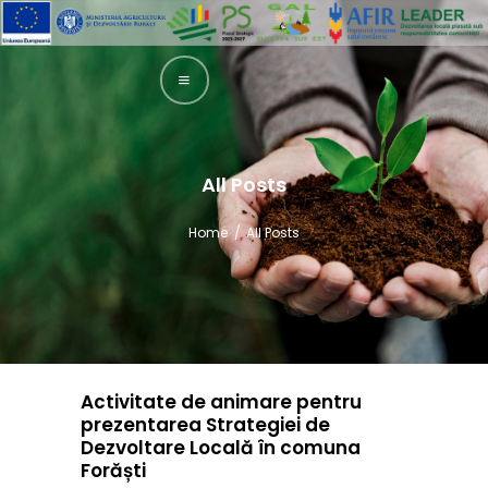
GAL SUCEAVA SUD EST
Grupul de Actiune Locala Suceava Sud Est
ACASA
PREZENTARE
All Posts
LEADER
Home
All Posts
INTERVENȚII
GHIDURI
INFORMAȚII
FINANȚARE
Activitate de animare pentru
TRANSPARENȚĂ
prezentarea Strategiei de
ȘTIRI
Dezvoltare Locală în comuna
Forăști
CONTACT