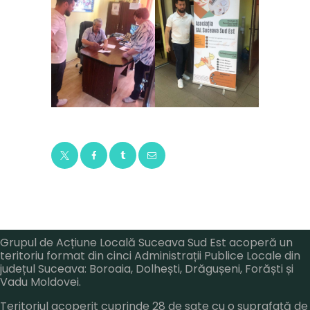
Grupul de Acțiune Locală Suceava Sud Est acoperă un
teritoriu format din cinci Administrații Publice Locale din
județul Suceava: Boroaia, Dolhești, Drăgușeni, Forăști și
Vadu Moldovei.
Teritoriul acoperit cuprinde 28 de sate cu o suprafață de