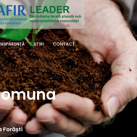
NSPARENȚĂ
ȘTIRI
CONTACT
 comuna 
 Forăști