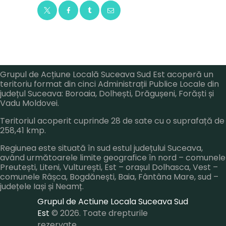
Grupul de Acțiune Locală Suceava Sud Est acoperă un
teritoriu format din cinci Administrații Publice Locale din
județul Suceava: Boroaia, Dolhești, Drăgușeni, Forăști și
Vadu Moldovei.
Teritoriul acoperit cuprinde 28 de sate cu o suprafață de
258,41 kmp.
Regiunea este situată în sud estul județului Suceava,
având următoarele limite geografice în nord – comunele
Preutești, Liteni, Vulturești, Est – orașul Dolhasca, Vest –
comunele Râșca, Bogdănești, Baia, Fântâna Mare, sud –
județele Iași și Neamț.
Grupul de Actiune Locala Suceava Sud
Est
© 2026. Toate drepturile
rezervate.