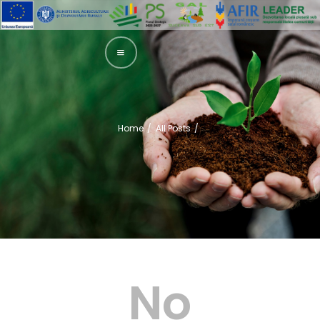
GAL SUCEAVA SUD EST
Grupul de Actiune Locala Suceava Sud Est
ACASA
PREZENTARE
Home
All Posts
LEADER
INTERVENȚII
GHIDURI
INFORMAȚII
FINANȚARE
TRANSPARENȚĂ
No
ȘTIRI
CONTACT